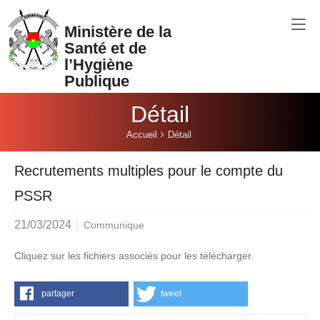
Aller au contenu principal
Ministère de la
Santé et de
l’Hygiène
Publique
Détail
Vous êtes ici:
Accueil
Détail
Recrutements multiples pour le compte du
PSSR
21/03/2024
Communique
Cliquez sur les fichiers associés pour les télécharger.
partager
tweet