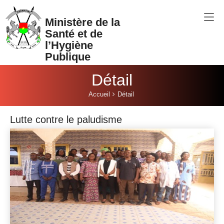
Aller au contenu principal
Ministère de la
Santé et de
l’Hygiène
Publique
Détail
Vous êtes ici:
Accueil
Détail
Lutte contre le paludisme