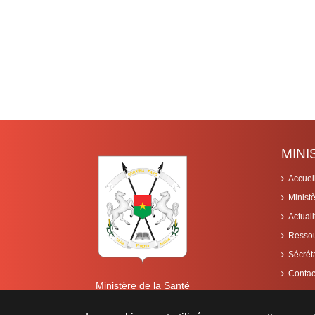
MIN
Accuei
Minist
Actuali
Resso
Sécrét
Contac
Ministère de la Santé