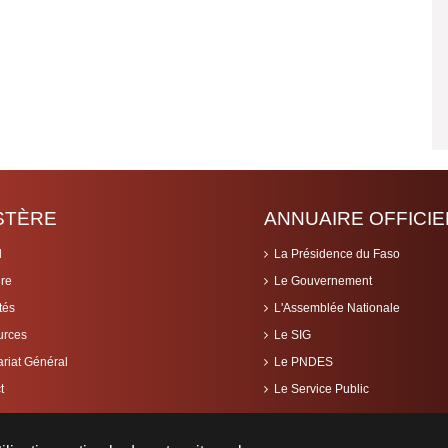
ISTÈRE
ANNUAIRE OFFICIE
l
La Présidence du Faso
ère
Le Gouvernement
tés
L'Assemblée Nationale
urces
Le SIG
ariat Général
Le PNDES
t
Le Service Public