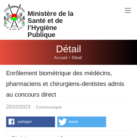
Aller au contenu principal
Ministère de la
Santé et de
l’Hygiène
Publique
Détail
Vous êtes ici:
Accueil
Détail
Enrôlement biométrique des médécins,
pharmaciens et chirurgiens-dentistes admis
au concours direct
20/10/2023
Communique
partager
tweet