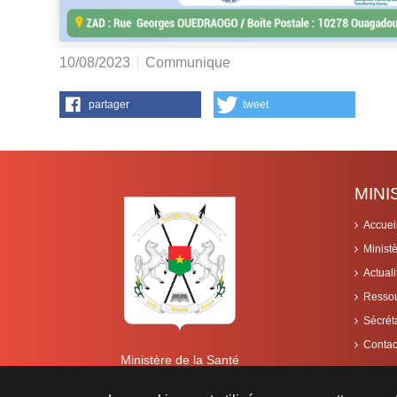
10/08/2023
Communique
partager
tweet
MIN
Accuei
Minist
Actuali
Resso
Sécrét
Contac
Ministère de la Santé