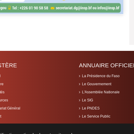
ISTÈRE
ANNUAIRE OFFICIE
l
La Présidence du Faso
ère
Le Gouvernement
tés
L'Assemblée Nationale
urces
Le SIG
ariat Général
Le PNDES
t
Le Service Public