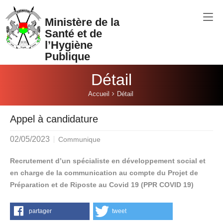
Aller au contenu principal
Ministère de la
Santé et de
l’Hygiène
Publique
Détail
Vous êtes ici:
Accueil
Détail
Appel à candidature
02/05/2023
Communique
Recrutement d’un spécialiste en développement social et
en charge de la communication au compte du Projet de
Préparation et de Riposte au Covid 19 (PPR COVID 19)
partager
tweet