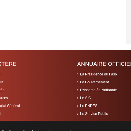
ISTÈRE
ANNUAIRE OFFICIE
l
La Présidence du Faso
ère
Le Gouvernement
tés
L'Assemblée Nationale
urces
Le SIG
ariat Général
Le PNDES
t
Le Service Public