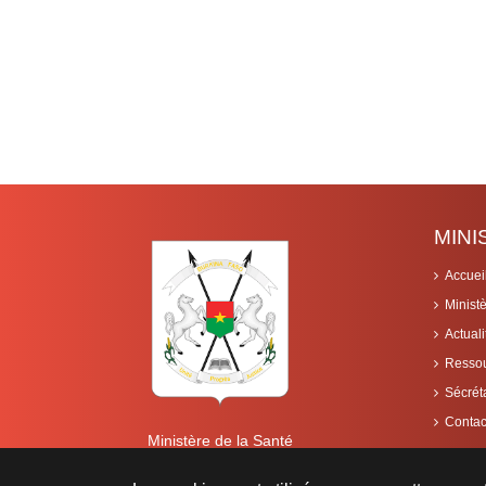
MIN
Accuei
Minist
Actuali
Resso
Sécrét
Contac
Ministère de la Santé