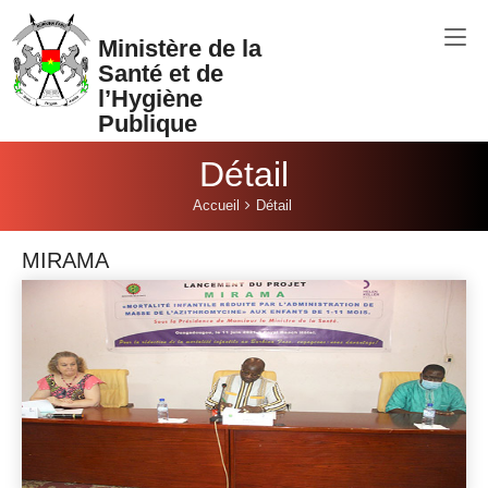
Aller au contenu principal
Ministère de la
Santé et de
l’Hygiène
Publique
Détail
Vous êtes ici:
Accueil
Détail
MIRAMA