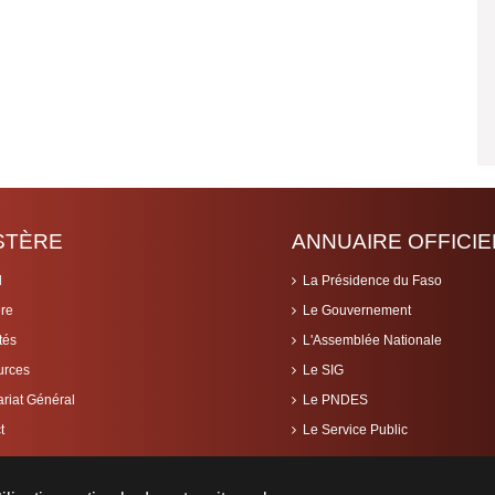
ISTÈRE
ANNUAIRE OFFICIE
l
La Présidence du Faso
ère
Le Gouvernement
tés
L'Assemblée Nationale
urces
Le SIG
ariat Général
Le PNDES
t
Le Service Public