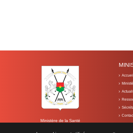
MIN
Accuei
Minist
Actuali
Resso
Sécrét
Contac
Ministère de la Santé