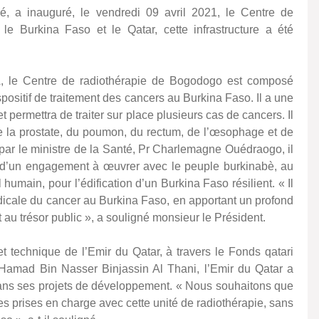
, a inauguré, le vendredi 09 avril 2021, le Centre de
 le Burkina Faso et le Qatar, cette infrastructure a été
FA, le Centre de radiothérapie de Bogodogo est composé
positif de traitement des cancers au Burkina Faso. Il a une
 permettra de traiter sur place plusieurs cas de cancers. Il
 de la prostate, du poumon, du rectum, de l’œsophage et de
par le ministre de la Santé, Pr Charlemagne Ouédraogo, il
ve d’un engagement à œuvrer avec le peuple burkinabè, au
main, pour l’édification d’un Burkina Faso résilient. « Il
édicale du cancer au Burkina Faso, en apportant un profond
 au trésor public », a souligné monsieur le Président.
 et technique de l’Emir du Qatar, à travers le Fonds qatari
 Hamad Bin Nasser Binjassin Al Thani, l’Emir du Qatar a
dans ses projets de développement. « Nous souhaitons que
es prises en charge avec cette unité de radiothérapie, sans