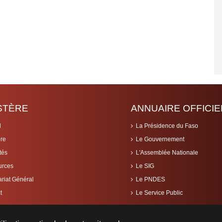
ISTÈRE
ANNUAIRE OFFICIE
l
La Présidence du Faso
ère
Le Gouvernement
tés
L'Assemblée Nationale
urces
Le SIG
ariat Général
Le PNDES
t
Le Service Public