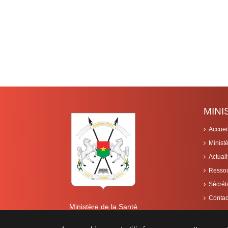
MIN
Accuei
Minist
Actuali
Resso
Sécrét
Contac
Ministère de la Santé