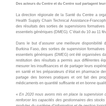
Des acteurs du Centre et du Centre sud partagent leur
La direction régionale de la Santé du Centre a orga
Health Supply Chain Technical Assistance-Francoph
des résultats des sorties de supervisions formativ
essentiels génériques (DMEG). C’était du 10 au 11 f
Dans le but d’assurer une meilleure disponibilité 
Burkina Faso, des sorties de supervision formative
essentiels génériques (DMEG) ont été organisées dan
restitution des résultats a permis aux différentes é
mesurer les insuffisances et de partager leurs expér
en santé et les préparateurs d’état en pharmacie de
partage des bonnes pratiques et ont fait des propo
médicaments en quantité suffisante et en bonne quali
«
En 2020 nous avons mis en place la supervision de
renforcer les capacités des gestionnaires des stocks s
modules du système d’information et de gestion logist