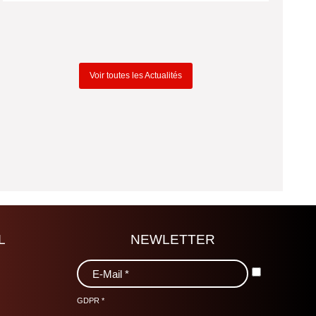
Voir toutes les Actualités
L
NEWLETTER
GDPR
*