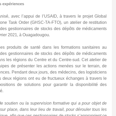
s expériences
nisé, avec l’appui de l’USAID, à travers le projet Global
one Task Order (GHSC-TA-FTO), un atelier de restitution
es des gestionnaires de stocks des dépôts de médicaments
évrier 2021, à Ouagadougou.
des produits de santé dans les formations sanitaires au
s des gestionnaires de stocks des dépôts de médicaments
s les régions du Centre et du Centre-sud. Cet atelier de
quipes de présenter les actions menées sur le terrain, de
iences. Pendant deux jours, des médecins, des logisticiens
s deux régions ont eu de fructueux échanges à travers le
sitions de solutions pour garantir la disponibilité des
té.
 soutien ou la supervision formative qui a pour objet de
ur place, dans leur lieu de travail, pour dérouler tous les
ique, afin que ces gestionnaires de stocks s’approprient ce