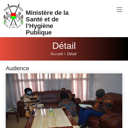
Aller au contenu principal
Ministère de la
Santé et de
l’Hygiène
Publique
Détail
Vous êtes ici:
Accueil
Détail
Audience