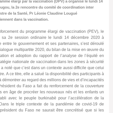
ramme élargi par la vaccination (DPV) a organisé le lundi 14
gou, la 2e rencontre du comité de coordination inter
istre de la Santé, Pr Léonie Claudine Lougué
ennent dans la vaccination.
enforcement du programme élargi de vaccination (PEV), le
u sa 2e session ordinaire le lundi 14 décembre 2020 à
entre le gouvernement et ses partenaires, s’est déroulé
dialogue multipartite 2020, du bilan de la mise en œuvre du
tion et adoption du rapport de l’analyse de l’équité en
ratégie nationale de vaccination dans les zones à sécurité
a noté que c’est dans un contexte aussi difficile que celui
 A ce titre, elle a salué la disponibilité des participants à
à démontrer au regard des millions de vies et d’incapacités
Président du Faso a fait du renforcement de la couverture
es en âge de procréer les nouveaux nés et les enfants un
abli avec le peuple burkinabè pour l’accélération de la
 « Dans le triple contexte de la pandémie de covid-19 de
u président du Faso ne saurait être concrétisé que si les