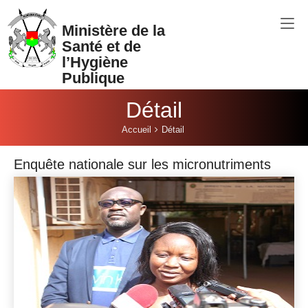
Aller au contenu principal
Ministère de la
Santé et de
l’Hygiène
Publique
Détail
Vous êtes ici:
Accueil
Détail
Enquête nationale sur les micronutriments