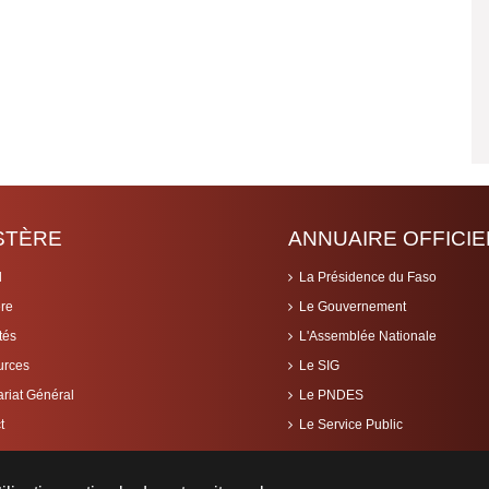
ISTÈRE
ANNUAIRE OFFICIE
l
La Présidence du Faso
ère
Le Gouvernement
tés
L'Assemblée Nationale
urces
Le SIG
ariat Général
Le PNDES
t
Le Service Public