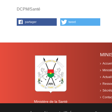
DCPM/Santé
partager
tweet
MIN
Accuei
Minist
Actuali
Resso
Sécrét
Contac
Ministère de la Santé