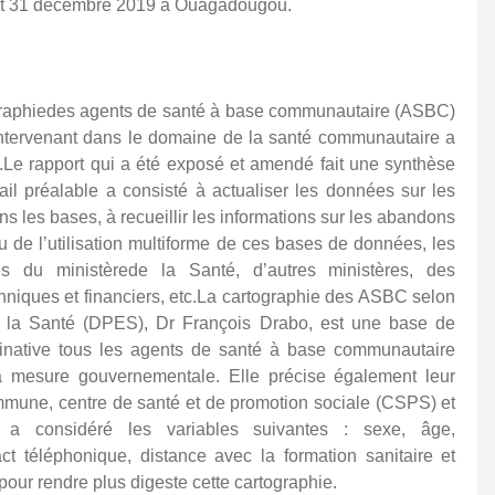
 et 31 décembre 2019 à Ouagadougou.
ographiedes agents de santé à base communautaire (ASBC)
ntervenant dans le domaine de la santé communautaire a
Le rapport qui a été exposé et amendé fait une synthèse
vail préalable a consisté à actualiser les données sur les
 les bases, à recueillir les informations sur les abandons
de l’utilisation multiforme de ces bases de données, les
les du ministèrede la Santé, d’autres ministères, des
echniques et financiers, etc.La cartographie des ASBC selon
ur la Santé (DPES), Dr François Drabo, est une base de
native tous les agents de santé à base communautaire
 mesure gouvernementale. Elle précise également leur
 commune, centre de santé et de promotion sociale (CSPS) et
e a considéré les variables suivantes : sexe, âge,
ct téléphonique, distance avec la formation sanitaire et
pour rendre plus digeste cette cartographie.