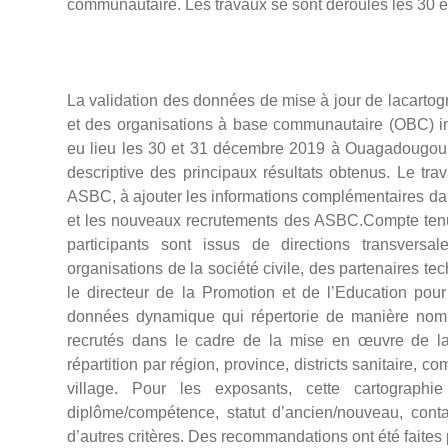
communautaire. Les travaux se sont déroulés les 30
La validation des données de mise à jour de lacart
et des organisations à base communautaire (OBC) i
eu lieu les 30 et 31 décembre 2019 à Ouagadougou.
descriptive des principaux résultats obtenus. Le tra
ASBC, à ajouter les informations complémentaires dans
et les nouveaux recrutements des ASBC.Compte tenu 
participants sont issus de directions transversa
organisations de la société civile, des partenaires t
le directeur de la Promotion et de l’Education po
données dynamique qui répertorie de manière nomi
recrutés dans le cadre de la mise en œuvre de la
répartition par région, province, districts sanitaire,
village. Pour les exposants, cette cartographi
diplôme/compétence, statut d’ancien/nouveau, conta
d’autres critères. Des recommandations ont été faites 