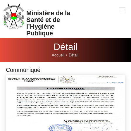
Aller au contenu principal
Ministère de la
Santé et de
l’Hygiène
Publique
Détail
Vous êtes ici:
Accueil
Détail
Communiqué